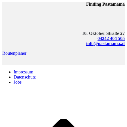
Finding Pastamama
10.-Oktober-Straße 27
04242 404 505
info@pastamama.at
Routenplaner
Impressum
Datenschutz
Jobs
Instagram
t
T