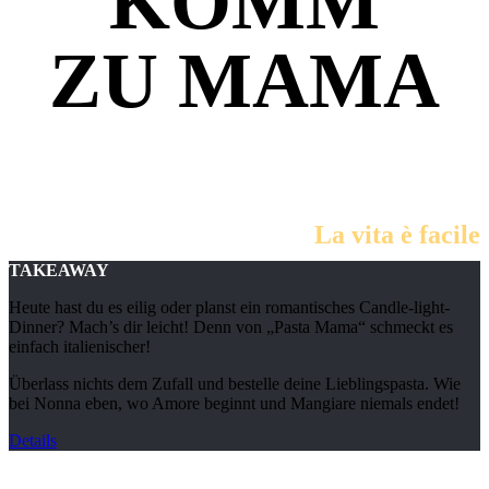
KOMM
ZU MAMA
La vita è facile
TAKEAWAY
Heute hast du es eilig oder planst ein romantisches Candle-light-
Dinner? Mach’s dir leicht! Denn von „Pasta Mama“ schmeckt es
einfach italienischer!
Überlass nichts dem Zufall und bestelle deine Lieblingspasta. Wie
bei Nonna eben, wo Amore beginnt und Mangiare niemals endet!
Details