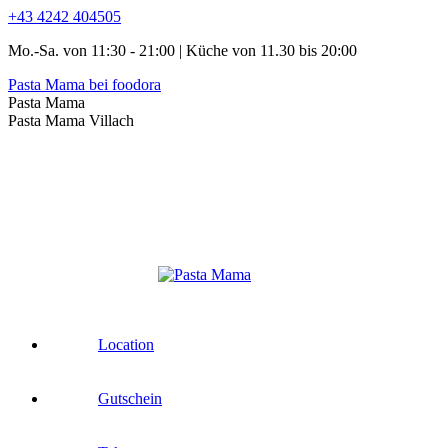
Zum
+43 4242 404505
Inhalt
Mo.-Sa. von 11:30 - 21:00 | Küche von 11.30 bis 20:00
springen
Pasta Mama bei foodora
Facebook
Instagram
Pasta Mama
page
page
Pasta Mama Villach
opens
opens
in
in
new
new
window
window
Location
Gutschein