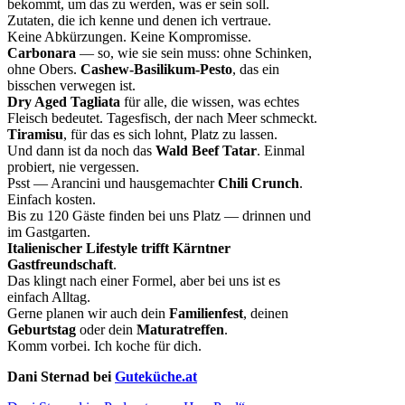
bekommt, um das zu werden, was er sein soll.
Zutaten, die ich kenne und denen ich vertraue.
Keine Abkürzungen. Keine Kompromisse.
Carbonara
— so, wie sie sein muss: ohne Schinken,
ohne Obers.
Cashew-Basilikum-Pesto
, das ein
bisschen verwegen ist.
Dry Aged Tagliata
für alle, die wissen, was echtes
Fleisch bedeutet. Tagesfisch, der nach Meer schmeckt.
Tiramisu
, für das es sich lohnt, Platz zu lassen.
Und dann ist da noch das
Wald Beef Tatar
. Einmal
probiert, nie vergessen.
Psst — Arancini und hausgemachter
Chili Crunch
.
Einfach kosten.
Bis zu 120 Gäste finden bei uns Platz — drinnen und
im Gastgarten.
Italienischer Lifestyle trifft Kärntner
Gastfreundschaft
.
Das klingt nach einer Formel, aber bei uns ist es
einfach Alltag.
Gerne planen wir auch dein
Familienfest
, deinen
Geburtstag
oder dein
Maturatreffen
.
Komm vorbei. Ich koche für dich.
Dani Sternad bei
Guteküche.at