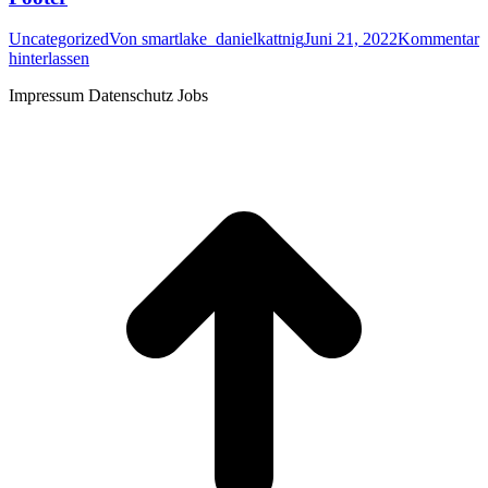
Uncategorized
Von
smartlake_danielkattnig
Juni 21, 2022
Kommentar
hinterlassen
Impressum Datenschutz Jobs
t
T